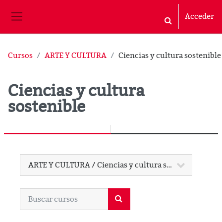
Salta al contenido principal
Acceder
Selector de bús
Panel lateral
Cursos
ARTE Y CULTURA
Ciencias y cultura sostenible
Ciencias y cultura
sostenible
Categorías
Buscar cursos
Buscar cursos